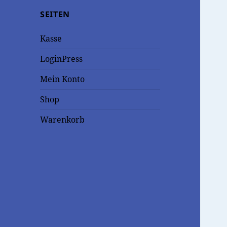
SEITEN
Kasse
LoginPress
Mein Konto
Shop
Warenkorb