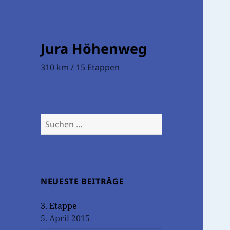
Jura Höhenweg
310 km / 15 Etappen
Suchen
nach:
NEUESTE BEITRÄGE
3. Etappe
5. April 2015